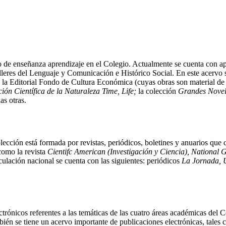
so de enseñanza aprendizaje en el Colegio. Actualmente se cuenta con 
alleres del Lenguaje y Comunicación e Histórico Social. En este acerv
 la Editorial Fondo de Cultura Económica (cuyas obras son material de 
ión Científica de la Naturaleza Time, Life;
la colección
Grandes Novela
as otras.
ección está formada por revistas, periódicos, boletines y anuarios que 
 como la revista
Cientifc American (Investigación y Ciencia), National
rculación nacional se cuenta con las siguientes: periódicos
La Jornada, U
ectrónicos referentes a las temáticas de las cuatro áreas académicas de
ién se tiene un acervo importante de publicaciones electrónicas, tales