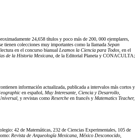
aproximadamente 24,658 títulos y poco más de 200, 000 ejemplares,
o se tienen colecciones muy importantes como la llamada
Sepan
lectura en el concurso bianual
Leamos la Ciencia para Todos,
en el
s de la Historia Mexicana,
de la Editorial Planeta y CONACULTA;
contienen información actualizada, publicada a intervalos más cortos y
 Geographic
en español,
Muy Interesante, Ciencia y Desarrollo,
niversal,
y revistas como
Reserche
en francés y
Matematics Teacher,
l Colegio: 42 de Matemáticas, 232 de Ciencias Experimentales, 105 de
 como:
Revista de Arqueología Mexicana, México Desconocido,